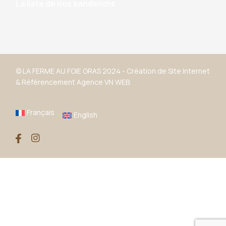
La liste de nos sandwichs
© LA FERME AU FOIE GRAS 2024 -
Création de Site Internet
&
Référencement
Agence VN WEB.
Français
English