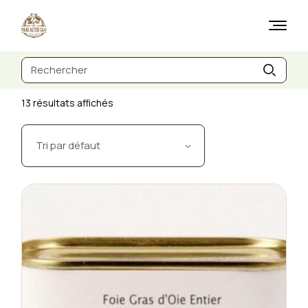
Skip
to
the
content
Recherche
de
:
13 résultats affichés
Tri par défaut