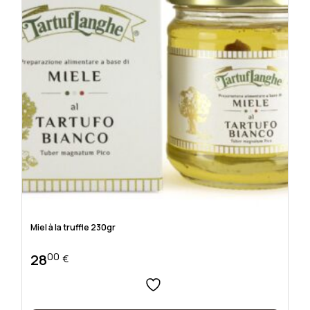
Miel à la truffle 230gr
00
28
€