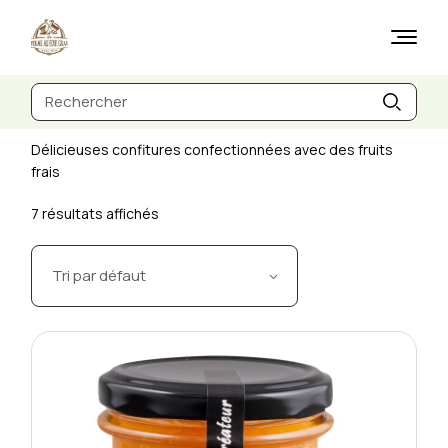
Skip
to
the
content
Recherche
de
:
Délicieuses confitures confectionnées avec des fruits
frais
7 résultats affichés
Tri par défaut