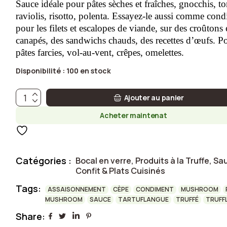
Sauce idéale pour pâtes sèches et fraîches, gnocchis, tor
raviolis, risotto, polenta. Essayez-le aussi comme con
pour les filets et escalopes de viande, sur des croûtons 
canapés, des sandwichs chauds, des recettes d’œufs. P
pâtes farcies, vol-au-vent, crêpes, omelettes.
Disponibilité :
100 en stock
Sauce aux cèpes et à la truffe 180 grammes quantité
Ajouter au panier
Acheter maintenat
Catégories :
Bocal en verre
,
Produits à la Truffe
,
Sa
Confit & Plats Cuisinés
Tags:
ASSAISONNEMENT
CÈPE
CONDIMENT
MUSHROOM
MUSHROOM
SAUCE
TARTUFLANGUE
TRUFFÉ
TRUFF
Share: