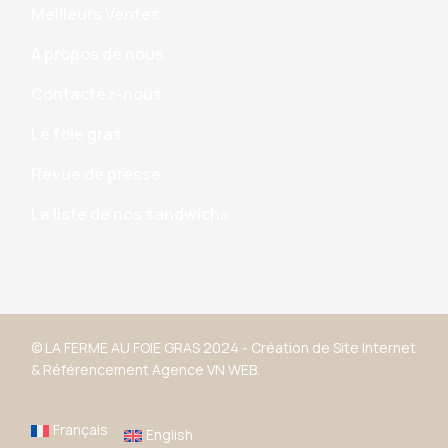
Meilleurs Ventes
A propos de nous
Contactez-nous
Le foie gras
Revue de presse
La liste de nos sandwichs
© LA FERME AU FOIE GRAS 2024 -
Création de Site Internet
&
Référencement
Agence VN WEB.
Français
English