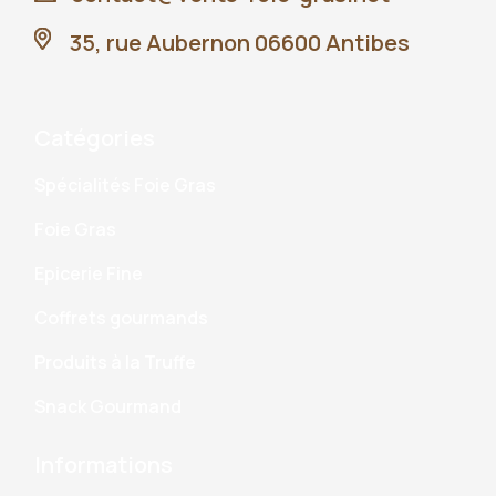
35, rue Aubernon 06600 Antibes
Catégories
Spécialités Foie Gras
Foie Gras
Epicerie Fine
Coffrets gourmands
Produits à la Truffe
Snack Gourmand
Informations