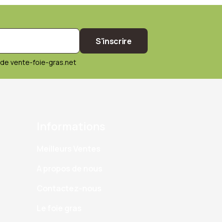
S'inscrire
de vente-foie-gras.net
Informations
Meilleurs Ventes
A propos de nous
Contactez-nous
Le foie gras