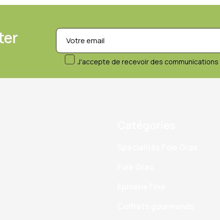
ter
J'accepte de recevoir des communications 
Catégories
Spécialités Foie Gras
Foie Gras
Epicerie Fine
Coffrets gourmands