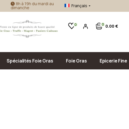
8h à 19h du mardi au
Français
dimanche
Foie gras d’oie
Confitures Artisanales
Foie gras de canard
Accompagnement Foie Gras
0
0
0
00
€
Produits de la mer
Huile d’Olive & Vinaigre
Sauce, Confit & Plats Cuisinés
Pâté, Terrine & Tapenade
Spécialités Foie Gras
Foie Gras
Epicerie Fine
Foie gras d’oie
Confitures Ar
Foie gras de canard
Accompagneme
Produits de la
Huile d’Olive 
Sauce, Confit 
Pâté, Terrine