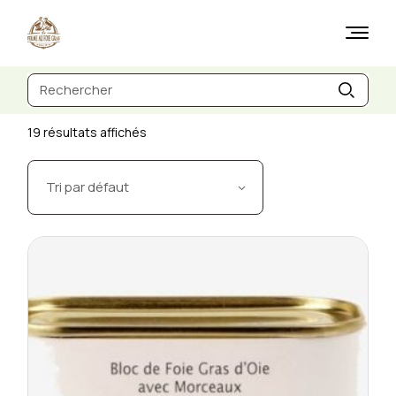
Skip
to
the
content
Recherche
de
:
19 résultats affichés
Tri par défaut