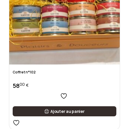
Coffret n°102
00
58
€
Ajouter au panier