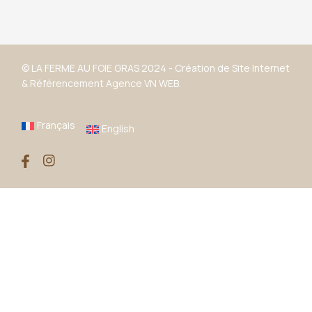
© LA FERME AU FOIE GRAS 2024 -
Création de Site Internet
&
Référencement
Agence VN WEB.
Français
English