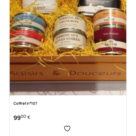
Coffret n°107
00
99
€