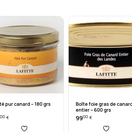
té pur canard – 180 grs
Boîte foie gras de canar
entier – 600 grs
00
00
99
€
€