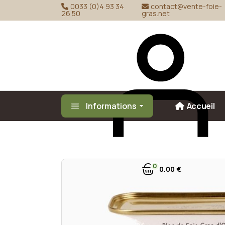
Skip
0033 (0)4 93 34
contact@vente-foie-
to
26 50
gras.net
the
content
Informations
Accueil
0
0
00
€