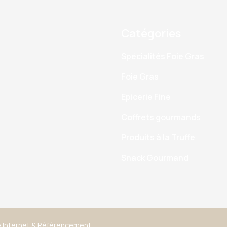
Catégories
Spécialités Foie Gras
Foie Gras
Epicerie Fine
Coffrets gourmands
Produits à la Truffe
Snack Gourmand
 Internet
&
Référencement