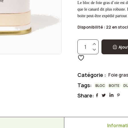
Le bloc de foie gras d’oie est d
que le canard dit plus robuste.
boite peut-être expédié partout
Disponibilité :
22 en stoc
Bloc foie gras d'oie avec 
Ajou
Catégorie :
Foie gras
Tags:
BLOC
BOITE
D
Share:
Informat