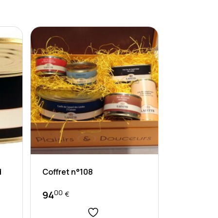
d
Coffret n°108
00
94
€