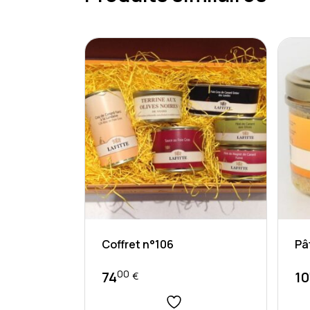
Coffret n°106
Pâ
00
74
10
€