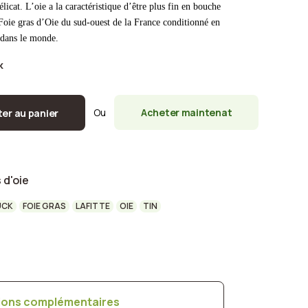
élicat. L’oie a la caractéristique d’être plus fin en bouche
 Foie gras d’Oie du sud-ouest de la France conditionné en
 dans le monde.
k
morceaux - 200 grs quantité
Ou
Acheter maintenat
ter au panier
 d'oie
UCK
FOIE GRAS
LAFITTE
OIE
TIN
ions complémentaires