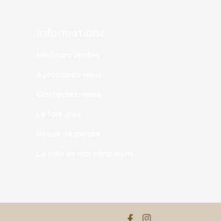
Informations
Meilleurs Ventes
A propos de nous
Contactez-nous
Le foie gras
Revue de presse
La liste de nos sandwichs