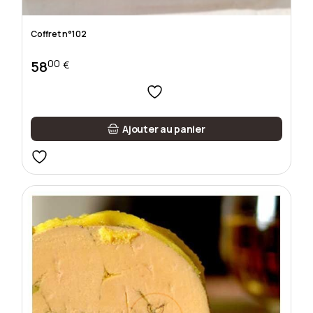
Coffret n°102
00
58
€
Ajouter au panier