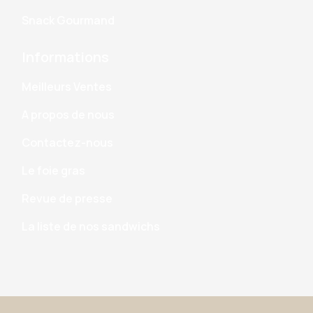
Snack Gourmand
Informations
Meilleurs Ventes
A propos de nous
Contactez-nous
Le foie gras
Revue de presse
La liste de nos sandwichs