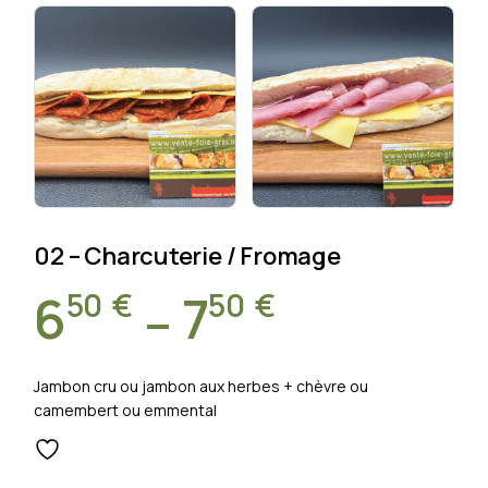
02 – Charcuterie / Fromage
50
€
50
€
6
7
–
Plage
de
Jambon cru ou jambon aux herbes + chèvre ou
camembert ou emmental
prix :