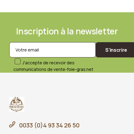
produit
Inscription à la newsletter
S'inscrire
J'accepte de recevoir des
communications de vente-foie-gras.net
0033 (0)4 93 34 26 50