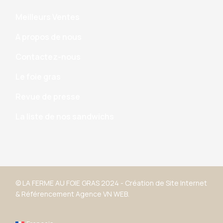
Meilleurs Ventes
A propos de nous
Contactez-nous
Le foie gras
Revue de presse
La liste de nos sandwichs
© LA FERME AU FOIE GRAS 2024 -
Création de Site Internet
&
Référencement
Agence VN WEB.