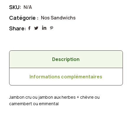
650 €
SKU:
N/A
à
Catégorie :
Nos Sandwichs
750 €
Share:
Description
Informations complémentaires
Jambon cru ou jambon aux herbes + chèvre ou
camembert ou emmental