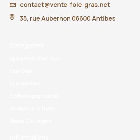
contact@vente-foie-gras.net
35, rue Aubernon 06600 Antibes
Catégories
Spécialités Foie Gras
Foie Gras
Epicerie Fine
Coffrets gourmands
Produits à la Truffe
Snack Gourmand
Informations