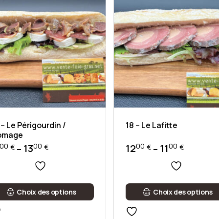
 – Le Périgourdin /
18 – Le Lafitte
omage
00
00
00
00
13
12
11
–
–
€
€
€
€
Plage
Plage
de
de
prix :
prix :
1300 €
1100 €
Ce
à
à
Choix des options
Choix des options
duit
produit
a
1400 €
1200 €
sieurs
plusieurs
iations.
variations.