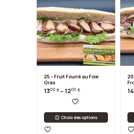
25 – Fruit Fourré au Foie
20
Gras
Fr
00
00
13
12
14
–
€
€
Plage
de
prix :
1200 €
Ce
Ce
à
Choix des options
produit
pro
a
a
1300 €
plusieurs
plu
variations.
var