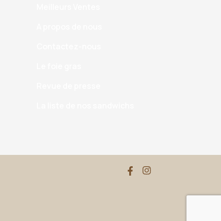
Meilleurs Ventes
A propos de nous
Contactez-nous
Le foie gras
Revue de presse
La liste de nos sandwichs