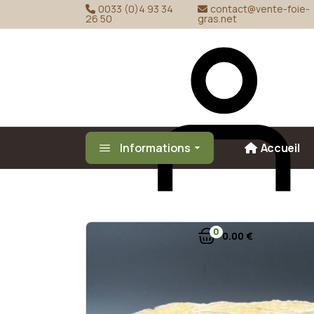
Skip
0033 (0)4 93 34
contact@vente-foie-
to
26 50
gras.net
the
content
Informations
Accueil
0
0
00
€