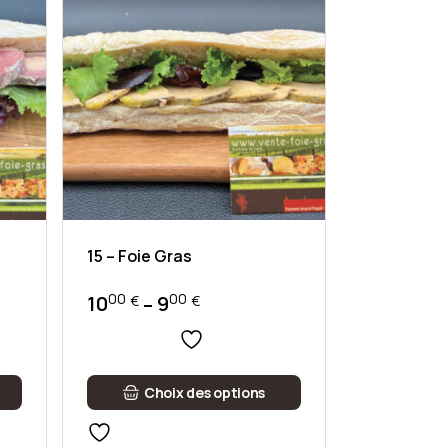
15 – Foie Gras
00
00
10
9
–
€
€
Plage
de
prix :
900 €
Ce
à
Choix des options
produit
a
1000 €
plusieurs
variations.