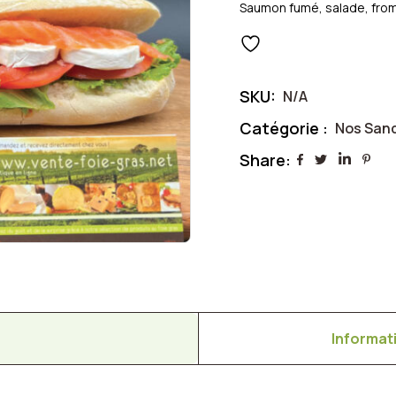
de
Saumon fumé, salade, fro
prix :
950 €
SKU:
N/A
à
Catégorie :
Nos San
Share:
1050 €
Informat