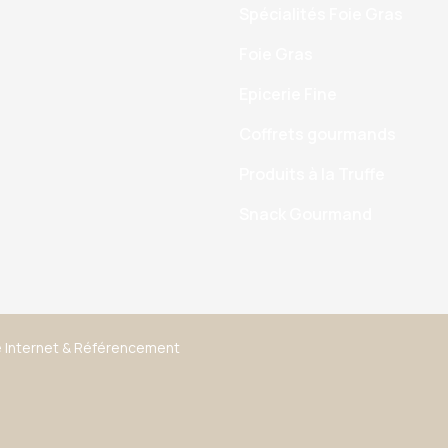
Spécialités Foie Gras
Foie Gras
Epicerie Fine
Coffrets gourmands
Produits à la Truffe
Snack Gourmand
 Internet
&
Référencement