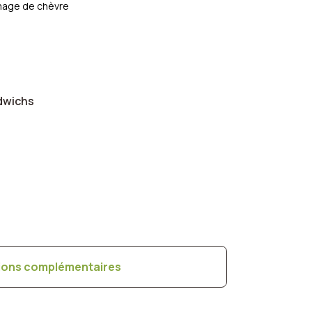
mage de chèvre
dwichs
ions complémentaires