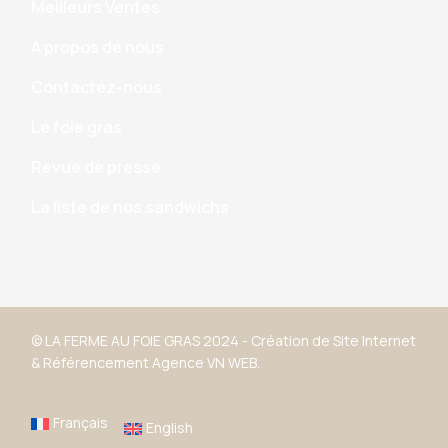
Meilleurs Ventes
A propos de nous
Contactez-nous
Le foie gras
Revue de presse
La liste de nos sandwichs
© LA FERME AU FOIE GRAS 2024 -
Création de Site Internet
&
Référencement
Agence VN WEB.
Français
English