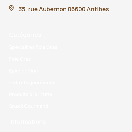
35, rue Aubernon 06600 Antibes
Catégories
Spécialités Foie Gras
Foie Gras
Epicerie Fine
Coffrets gourmands
Produits à la Truffe
Snack Gourmand
Informations