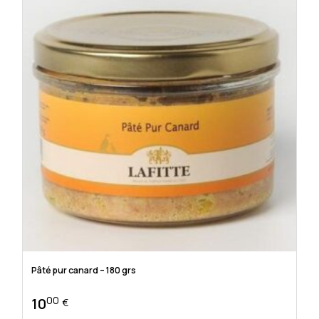
Pâté pur canard – 180 grs
00
10
€