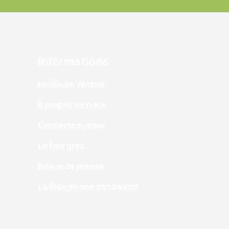
Informations
Meilleurs Ventes
A propos de nous
Contactez-nous
Le foie gras
Revue de presse
La liste de nos sandwichs