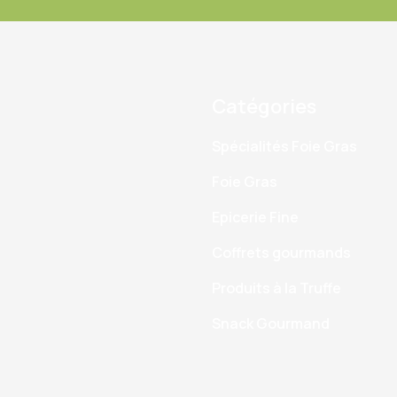
Catégories
Spécialités Foie Gras
Foie Gras
Epicerie Fine
Coffrets gourmands
Produits à la Truffe
Snack Gourmand