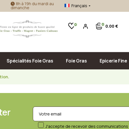
8h à 19h du mardi au
Français
dimanche
Foie gras d’oie
Confitures Artisanales
Foie gras de canard
Accompagnement Foie Gras
0
0
0
00
€
Produits de la mer
Huile d’Olive & Vinaigre
Sauce, Confit & Plats Cuisinés
Pâté, Terrine & Tapenade
Spécialités Foie Gras
Foie Gras
Epicerie Fine
tion.
Foie gras d’oie
Confitures Ar
Foie gras de canard
Accompagneme
Produits de la
Huile d’Olive 
ter
Sauce, Confit 
J'accepte de recevoir des communications 
Pâté, Terrine