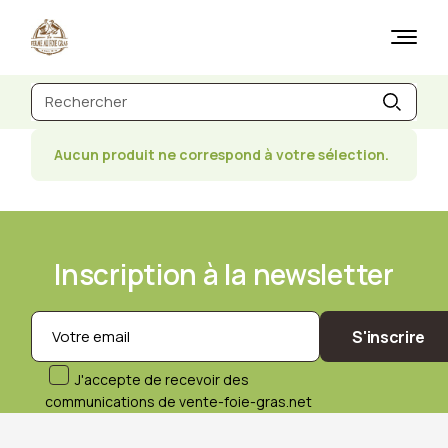
Skip
to
the
content
Recherche
de
:
Aucun produit ne correspond à votre sélection.
Inscription à la newsletter
S'inscrire
J'accepte de recevoir des
communications de vente-foie-gras.net