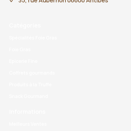
35, rue Aubernon 06600 Antibes
Catégories
Spécialités Foie Gras
Foie Gras
Epicerie Fine
Coffrets gourmands
Produits à la Truffe
Snack Gourmand
Informations
Meilleurs Ventes