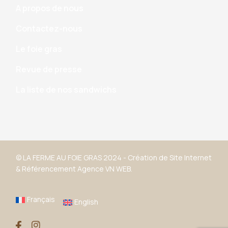
A propos de nous
Contactez-nous
Le foie gras
Revue de presse
La liste de nos sandwichs
© LA FERME AU FOIE GRAS 2024 -
Création de Site Internet
&
Référencement
Agence VN WEB.
Français
English