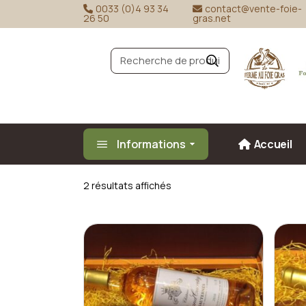
Skip
0033 (0)4 93 34
contact@vente-foie-
to
26 50
gras.net
the
content
R
e
c
h
e
r
c
h
e
Informations
Accueil
2 résultats affichés