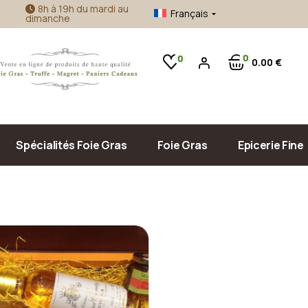
8h à 19h du mardi au
Français
dimanche
Foie gras d’oie
Confitures Artisanales
Foie gras de canard
Accompagnement Foie Gras
0
0
0
00
€
Produits de la mer
Huile d’Olive & Vinaigre
Sauce, Confit & Plats Cuisinés
Pâté, Terrine & Tapenade
Spécialités Foie Gras
Foie Gras
Epicerie Fine
Foie gras d’oie
Confitures Ar
Foie gras de canard
Accompagneme
Produits de la
Huile d’Olive 
Sauce, Confit 
Pâté, Terrine