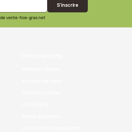
S'inscrire
de vente-foie-gras.net
Informations
Meilleurs Ventes
A propos de nous
Contactez-nous
Le foie gras
Revue de presse
La liste de nos sandwichs