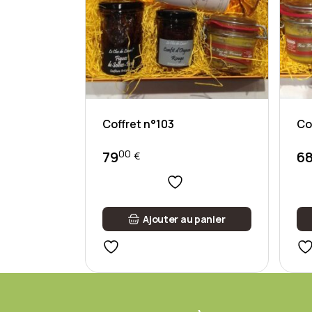
Coffret n°103
Co
00
79
6
€
Ajouter au panier