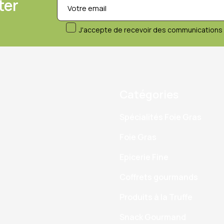
ter
J'accepte de recevoir des communications 
Catégories
Spécialités Foie Gras
Foie Gras
Epicerie Fine
Coffrets gourmands
Produits à la Truffe
Snack Gourmand