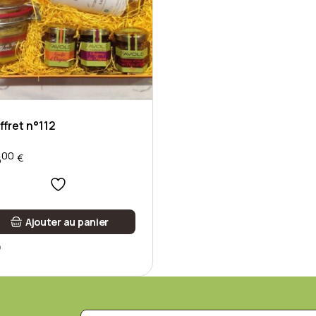
ffret n°112
00
8
€
Ajouter au panier