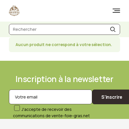
Skip
to
the
content
Recherche
de
:
Aucun produit ne correspond à votre sélection.
Inscription à la newsletter
S'inscrire
J'accepte de recevoir des
communications de vente-foie-gras.net