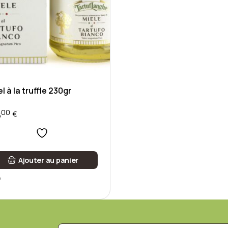
l à la truffle 230gr
00
8
€
Ajouter au panier