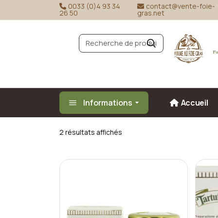
Skip
0033 (0)4 93 34
contact@vente-foie-
to
26 50
gras.net
the
content
R
e
c
h
e
r
c
h
e
Informations
Accueil
2 résultats affichés