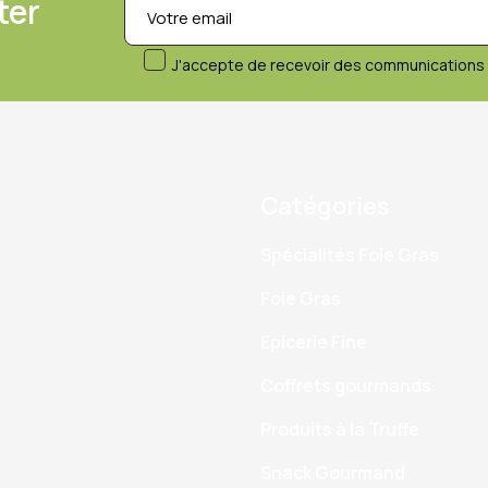
ter
J'accepte de recevoir des communications 
Catégories
Spécialités Foie Gras
Foie Gras
Epicerie Fine
Coffrets gourmands
Produits à la Truffe
Snack Gourmand