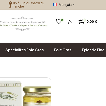
8h à 19h du mardi au
Français
dimanche
Foie gras d’oie
Confitures Artisanales
Foie gras de canard
Accompagnement Foie Gras
0
0
0
00
€
Produits de la mer
Huile d’Olive & Vinaigre
Sauce, Confit & Plats Cuisinés
Pâté, Terrine & Tapenade
Spécialités Foie Gras
Foie Gras
Epicerie Fine
Foie gras d’oie
Confitures Ar
Foie gras de canard
Accompagneme
Produits de la
Huile d’Olive 
Sauce, Confit 
Pâté, Terrine