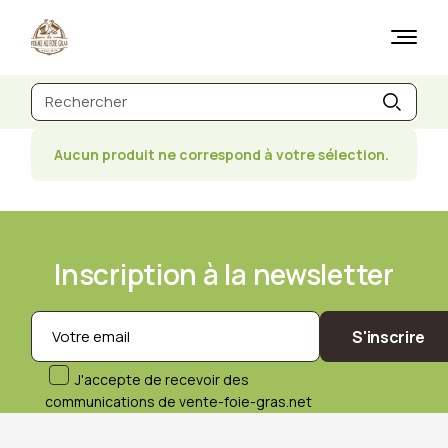
Skip
to
the
content
Recherche
de
:
Aucun produit ne correspond à votre sélection.
Inscription à la newsletter
S'inscrire
J'accepte de recevoir des
communications de vente-foie-gras.net