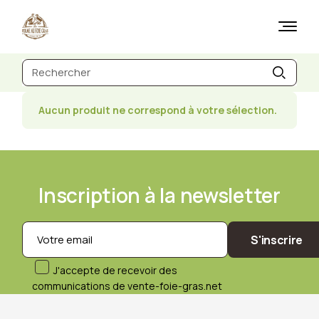
Skip
to
the
content
Recherche
de
:
Aucun produit ne correspond à votre sélection.
Inscription à la newsletter
S'inscrire
J'accepte de recevoir des
communications de vente-foie-gras.net