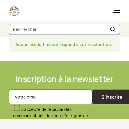
Skip
to
the
content
Recherche
de
:
Aucun produit ne correspond à votre sélection.
Inscription à la newsletter
S'inscrire
J'accepte de recevoir des
communications de vente-foie-gras.net