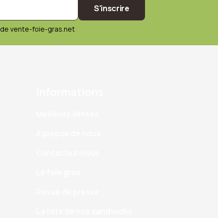
S'inscrire
de vente-foie-gras.net
Informations
Meilleurs Ventes
A propos de nous
Contactez-nous
Le foie gras
Revue de presse
La liste de nos sandwichs