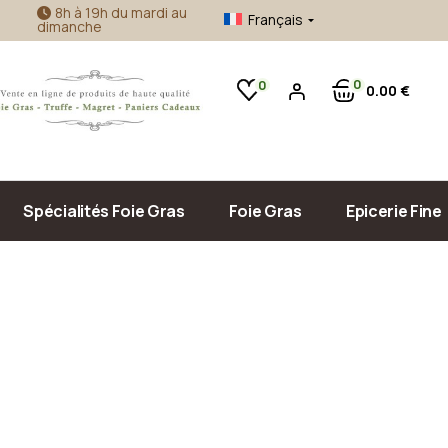
8h à 19h du mardi au
Français
dimanche
Foie gras d’oie
Confitures Artisanales
Foie gras de canard
Accompagnement Foie Gras
0
0
0
00
€
Produits de la mer
Huile d’Olive & Vinaigre
Sauce, Confit & Plats Cuisinés
Pâté, Terrine & Tapenade
Spécialités Foie Gras
Foie Gras
Epicerie Fine
Foie gras d’oie
Confitures Ar
Foie gras de canard
Accompagneme
Produits de la
Huile d’Olive 
Sauce, Confit 
Pâté, Terrine