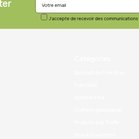
ter
J'accepte de recevoir des communications 
Catégories
Spécialités Foie Gras
Foie Gras
Epicerie Fine
Coffrets gourmands
Produits à la Truffe
Snack Gourmand