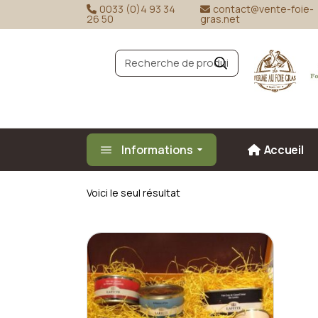
Skip
0033 (0)4 93 34
contact@vente-foie-
to
26 50
gras.net
the
content
R
e
c
h
e
r
c
h
e
Informations
Accueil
Voici le seul résultat