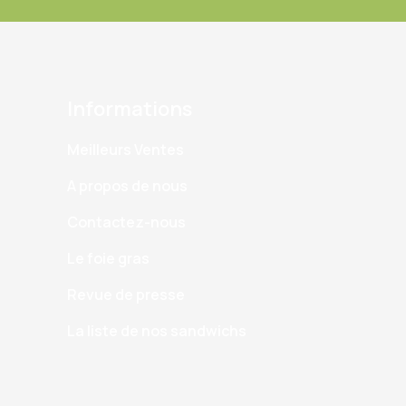
Informations
Meilleurs Ventes
A propos de nous
Contactez-nous
Le foie gras
Revue de presse
La liste de nos sandwichs