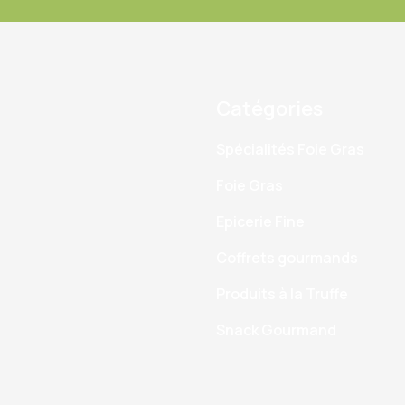
Catégories
Spécialités Foie Gras
Foie Gras
Epicerie Fine
Coffrets gourmands
Produits à la Truffe
Snack Gourmand