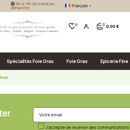
8h à 19h du mardi au
Français
dimanche
Foie gras d’oie
Confitures Artisanales
Foie gras de canard
Accompagnement Foie Gras
0
0
0
00
€
Produits de la mer
Huile d’Olive & Vinaigre
Sauce, Confit & Plats Cuisinés
Pâté, Terrine & Tapenade
Spécialités Foie Gras
Foie Gras
Epicerie Fine
tion.
Foie gras d’oie
Confitures Ar
Foie gras de canard
Accompagneme
Produits de la
Huile d’Olive 
ter
Sauce, Confit 
J'accepte de recevoir des communications 
Pâté, Terrine